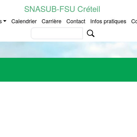
Aller au contenu principal
SNASUB-FSU Créteil
 principale
s
Calendrier
Carrière
Contact
Infos pratiques
Co