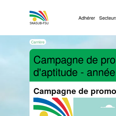
Navigation
Adhérer
Secteur
Carrière
Campagne de promo
d'aptitude - anné
Campagne de promot