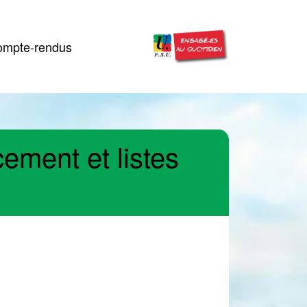
mpte-rendus
ment et listes