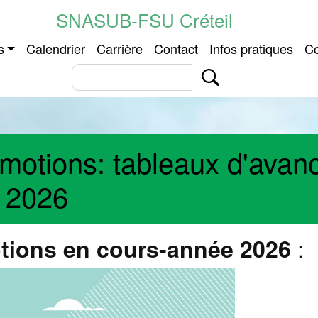
Aller au contenu principal
SNASUB-FSU Créteil
 principale
s
Calendrier
Carrière
Contact
Infos pratiques
Co
tions: tableaux d'avance
e 2026
:
ions en cours-année 2026