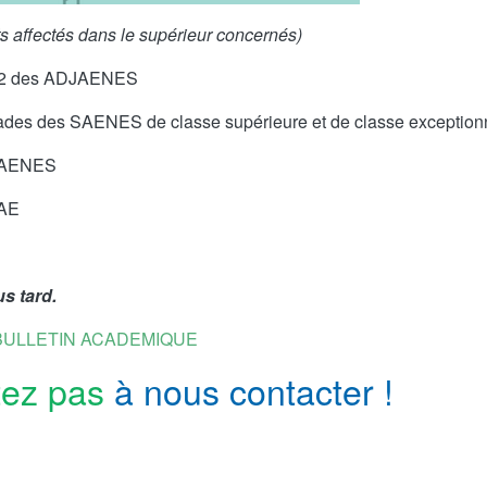
s affectés dans le supérieur concernés)
 P2 des ADJAENES
rades des SAENES de classe supérieure et de classe exception
s SAENES
AAE
us tard
.
BULLETIN ACADEMIQUE
tez pas
à nous contacter !