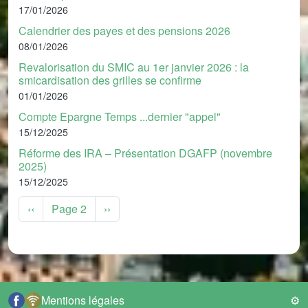
17/01/2026
Calendrier des payes et des pensions 2026
08/01/2026
Revalorisation du SMIC au 1er janvier 2026 : la
smicardisation des grilles se confirme
01/01/2026
Compte Epargne Temps ...dernier "appel"
15/12/2025
Réforme des IRA – Présentation DGAFP (novembre
2025)
15/12/2025
Pagination
Page précédente
Page suivante
‹‹
Page 2
››
Pied de page
Mentions légales
⚙️